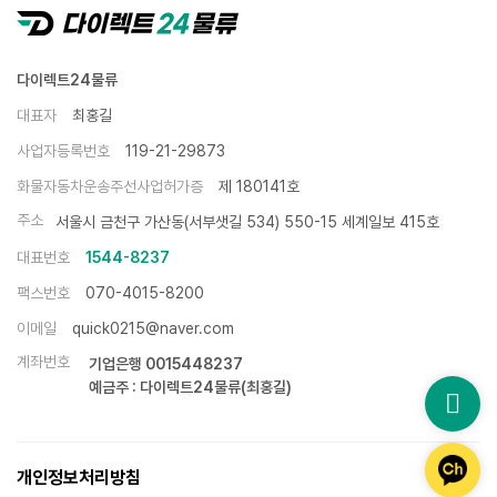
다이렉트24물류
대표자
최홍길
사업자등록번호
119-21-29873
화물자동차운송주선사업허가증
제 180141호
주소
서울시 금천구 가산동(서부샛길 534) 550-15 세계일보 415호
대표번호
1544-8237
팩스번호
070-4015-8200
이메일
quick0215@naver.com
계좌번호
기업은행 0015448237
예금주 : 다이렉트24물류(최홍길)
개인정보처리방침