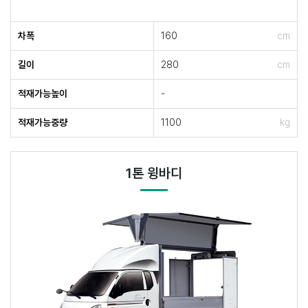
차폭
160
길이
280
적재가능높이
-
적재가능중량
1100
1톤 윙바디