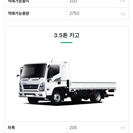
적재가능높이
200
적재가능중량
2750
3.5톤 카고
차폭
205