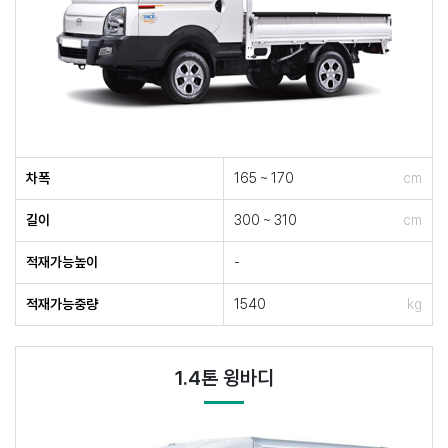
차폭
165 ~ 170
길이
300 ~ 310
적재가능높이
-
적재가능중량
1540
1.4톤 윙바디