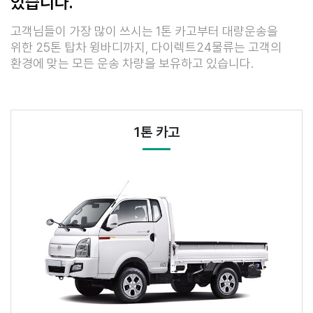
있습니다.
고객님들이 가장 많이 쓰시는 1톤 카고부터 대량운송을
위한 25톤 탑차 윙바디까지,
다이렉트24물류는 고객의
환경에 맞는 모든 운송 차량을 보유하고 있습니다.
1톤 카고