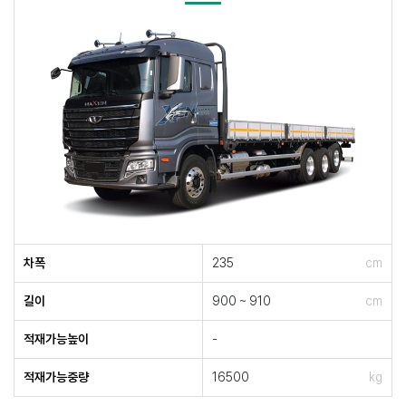
차폭
235
길이
900 ~ 910
적재가능높이
-
적재가능중량
16500