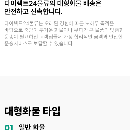
다이렉트24물류의 대형화물 배송은
안전하고 신속합니다.
다이렉트24물류는 오래된 경험에 따른 노하우 축적을
바탕으로 중량이 무거운 화물이나
부피가 큰 물품의 맞춤형
운송이 필요하신 고객님들께 가장 합리적인 금액과 안전한
운송서비스로 보답할 수 있습니다.
대형화물 타입
01
일반 화물