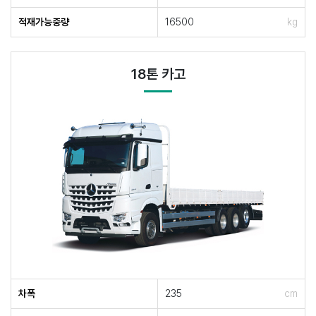
적재가능중량
16500
18톤 카고
차폭
235