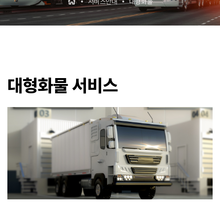
서비스안내
대형화물
대형화물 서비스