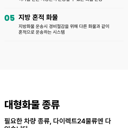
05
지방 혼적 화물
지방화물 운송시 경비절감을 위해 다른 화물과 같이
혼적으로 운송하는 시스템
대형화물 종류
필요한 차량 종류, 다이렉트24물류엔 다