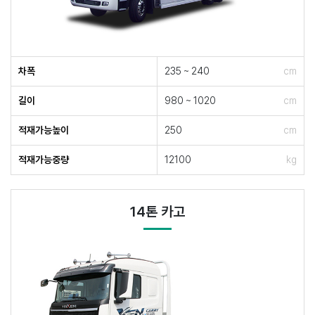
차폭
235 ~ 240
길이
980 ~ 1020
적재가능높이
250
적재가능중량
12100
14톤 카고